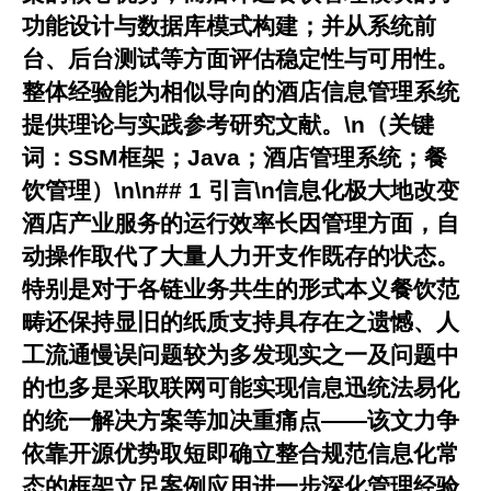
功能设计与数据库模式构建；并从系统前
台、后台测试等方面评估稳定性与可用性。
整体经验能为相似导向的酒店信息管理系统
提供理论与实践参考研究文献。\n（关键
词：SSM框架；Java；酒店管理系统；餐
饮管理）\n\n## 1 引言\n信息化极大地改变
酒店产业服务的运行效率长因管理方面，自
动操作取代了大量人力开支作既存的状态。
特别是对于各链业务共生的形式本义餐饮范
畴还保持显旧的纸质支持具存在之遗憾、人
工流通慢误问题较为多发现实之一及问题中
的也多是采取联网可能实现信息迅统法易化
的统一解决方案等加决重痛点——该文力争
依靠开源优势取短即确立整合规范信息化常
态的框架立足案例应用进一步深化管理经验