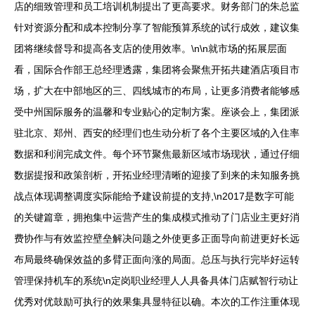
店的细致管理和员工培训机制提出了更高要求。财务部门的朱总监
针对资源分配和成本控制分享了智能预算系统的试行成效，建议集
团将继续督导和提高各支店的使用效率。\n\n就市场的拓展层面
看，国际合作部王总经理透露，集团将会聚焦开拓共建酒店项目市
场，扩大在中部地区的三、四线城市的布局，让更多消费者能够感
受中州国际服务的温馨和专业贴心的定制方案。座谈会上，集团派
驻北京、郑州、西安的经理们也生动分析了各个主要区域的入住率
数据和利润完成文件。每个环节聚焦最新区域市场现状，通过仔细
数据提报和政策剖析，开拓业经理清晰的迎接了到来的未知服务挑
战点体现调整调度实际能给予建设前提的支持,\n2017是数字可能
的关键篇章，拥抱集中运营产生的集成模式推动了门店业主更好消
费协作与有效监控壁垒解决问题之外使更多正面导向前进更好长远
布局最终确保效益的多臂正面向涨的局面。总压与执行完毕好运转
管理保持机车的系统\n定岗职业经理人人具备具体门店赋智行动让
优秀对优鼓励可执行的效果集具显特征以确。本次的工作注重体现